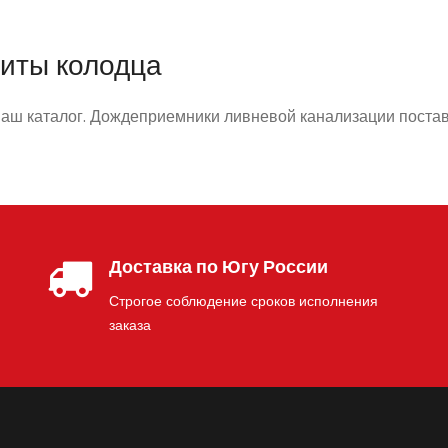
литы колодца
аш каталог. Дождеприемники ливневой канализации поста
Доставка по Югу России
Строгое соблюдение сроков исполнения
заказа