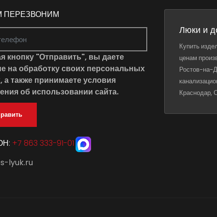
М ПЕРЕЗВОНИМ
Люки и д
Купить издел
я кнопку "Отправить", вы даете
ценам произ
ие на
обработку своих персональных
Ростов-на-Д
х
, а также принимаете условия
канализацио
ения об использовании сайта
.
Краснодар, 
править
ОН:
+7 863 333-91-01
s-lyuk.ru