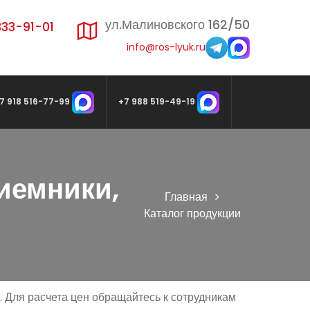
ул.Малиновского 162/50
333-91-01
info@ros-lyuk.ru
7 918 516-77-99
+7 988 519-49-19
иемники,
Главная
Каталог продукции
. Для расчета цен обращайтесь к сотрудникам