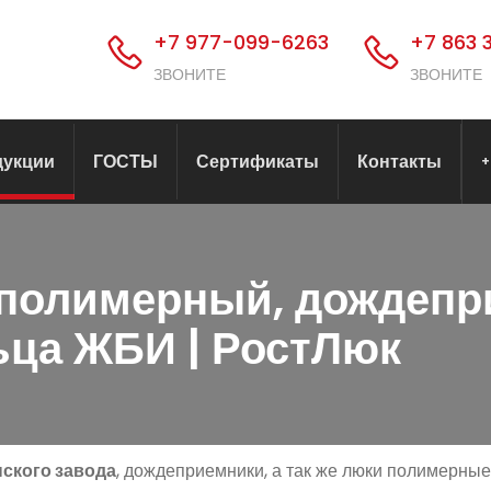
+7 977-099-6263
+7 863 
ЗВОНИТЕ
ЗВОНИТЕ
дукции
ГОСТЫ
Сертификаты
Контакты
+
 полимерный, дождепр
ьца ЖБИ | РостЛюк
нского завода
, дождеприемники, а так же люки полимерные